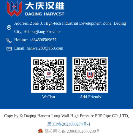
Address: Zone 3, High-tech Industrial Development Zone, Daqing
City, Heilongjiang Province
Hotline: +864596509677
Email: hanwei280@163.com
WeChat
Add Friends
Copy by © Daqing Harvest Long Wall High Pressure FRP Pipe CO.,LTD,
黑ICP备2023000274号-1
黑公网安备 23060302000209号